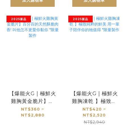
加入購物車
加入購物車
2025新品
2025新品
【爆能火G | 極鮮火
【爆能火G | 極鮮火
雞胸黃金脆片】百
雞胸凍乾 】極致純
分百的天然酥脆肉
粹的鮮美 用一輩子
NT$360 ~
NT$420 ~
NT$2,880
NT$2,520
香! 叫他怎不更愛你
陪伴你的牠值得 *限
NT$2,940
黏你 *限量製作
量製作