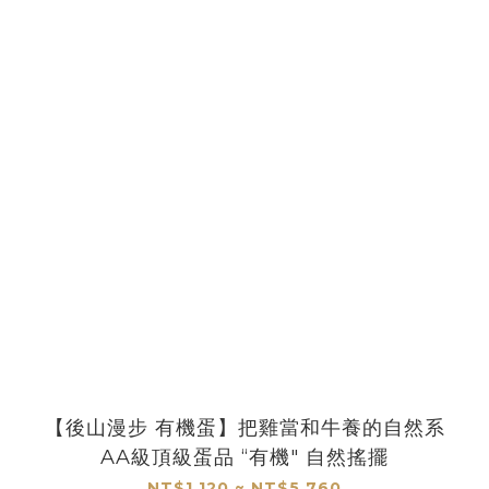
【後山漫步 有機蛋】把雞當和牛養的自然系
AA級頂級蛋品 “有機" 自然搖擺
NT$1,120 ~ NT$5,760