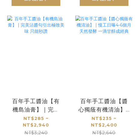
百年手工醬油【有
百年手工醬油【醬
機島油膏】 | 完美
心獨蔭有機清油】 |
沾醬勾引出極致美
慢工日曝4-6個月天
NT$285 ~
NT$235 ~
NT$2,940
NT$2,400
味 只能秒讚
然發酵 一滴甘醇成
NT$3,240
NT$2,640
經典