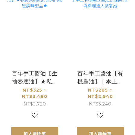
百年手工醬油【生
百年手工醬油【有
抽壺底油】★私房
機島油】 | 本土有
大廚欽點的獨門秘
機黑豆醬油新經典
NT$325 ~
NT$285 ~
NT$3,480
NT$2,940
密調味聖品★
成為料理達人就靠
NT$3,720
NT$3,240
她
加入購物車
加入購物車