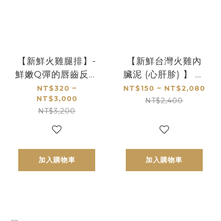
【新鮮火雞腿排】-
【新鮮台灣火雞內
鮮嫩Q彈的唇齒反饋
臟泥 (心肝胗) 】 毛
讓你欲罷不能的新
孩天然營養大補帖!
NT$320 ~
NT$150 ~ NT$2,080
NT$3,000
肉感體驗
每口都是寵愛牠的
NT$2,400
NT$3,200
營養精華和健康活
力
加入購物車
加入購物車