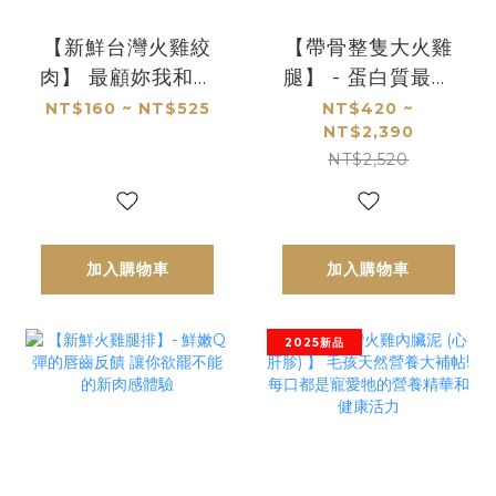
【新鮮台灣火雞絞
【帶骨整隻大火雞
肉】 最顧妳我和毛
腿】 - 蛋白質最強
孩健康的頂規白肉
王者讓你看見夢幻
NT$160 ~ NT$525
NT$420 ~
NT$2,390
絞肉 鮮甜不油的好
肌
NT$2,520
滋味 *無骨純肉*
加入購物車
加入購物車
2025新品