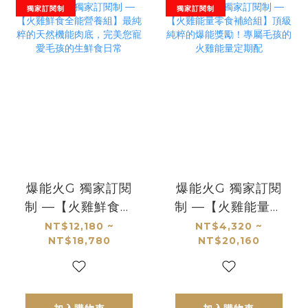
獨家訂閱制
獨家訂閱制
爆能火G 獨家訂閱
爆能火G 獨家訂閱
制 —【火雞鮮食全
制 —【火雞能量零
能營養組】最純粹
食補給組】頂級純
NT$12,180 ~
NT$4,320 ~
NT$18,780
NT$20,160
的天然機能肉底，
粹的爆能獎勵！專
完美您寵愛毛孩的
屬毛孩的火雞能量
生鮮食日常
定期配