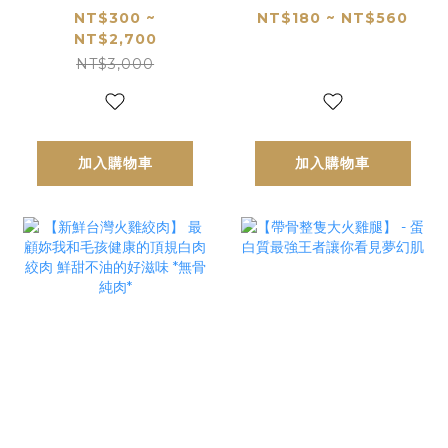
造你最渴望的肌肉
強化究級版肉泥誕
NT$300 ~
NT$180 ~ NT$560
NT$2,700
線條
生!! 補鈣還是天然鈣
NT$3,000
好
加入購物車
加入購物車