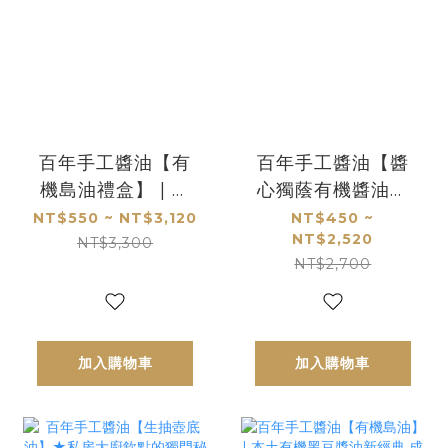
百年手工醬油【有
百年手工醬油【醬
機島油禮盒】 | 精
心獨蔭有機醬油禮
選本土黑豆匠心研
盒】 | 送禮要心機
NT$550 ~ NT$3,120
NT$450 ~
NT$2,520
製 最有台灣味的有
醬油就要有機
NT$3,300
NT$2,700
機醬油好禮
加入購物車
加入購物車