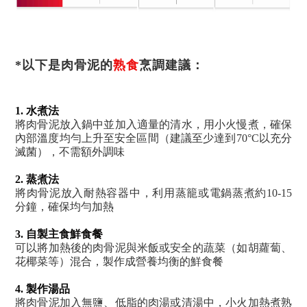
熟食
*以下是
肉骨泥的
烹調建議：
1.
水
煮法
將
肉骨
泥放入
鍋中並加入
適量的清水，用小火慢煮，確保
內部溫度均勻上升至安全區間（建議至少達到70°C
以充分
滅菌
）
，
不需額外調味
2. 蒸煮
法
將
肉骨
泥放入耐熱容器中，利用蒸籠
或電鍋
蒸煮約10-15
分鐘，確保均勻加熱
3.
自製主食鮮食餐
可以將
加熱後的肉骨
泥與米飯或安全的蔬菜（如胡蘿蔔、
花椰菜等
）混合，製作成營養均衡的
鮮食
餐
4. 製作湯品
將
肉骨
泥加入無鹽、低脂的
肉
湯或清湯中，
小火加熱
煮熟