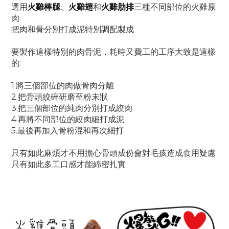
選用
火雞棒腿
、
火雞翅
和
火雞肋排
三種不同部位的火雞原
肉
把肉和骨分別打成泥特別調配製成
要製作這樣特別的肉骨泥，耗時又費工的工序大致是這樣
的:
1.將三個部位的肉做骨肉分離
2.把骨頭絞碎研磨至粉末狀
3.把三個部位的純肉分別打成絞肉
4.再將不同部位的絞肉細打成泥
5.最後再加入骨粉混和再次細打
只有如此麻煩才不用擔心骨頭成份會對毛孩造成食用疑慮
只有如此多工口感才能綿密扎實