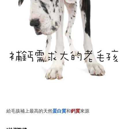
給毛孩補上最高的天然
蛋白質
和
鈣質
來源