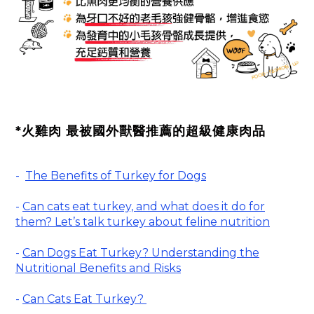
*火雞肉 最被國外獸醫推薦的超級健康肉品
-
The Benefits of Turkey for Dogs
-
Can cats eat turkey, and what does it do for
them? Let’s talk turkey about feline nutrition
-
Can Dogs Eat Turkey? Understanding the
Nutritional Benefits and Risks
-
Can Cats Eat Turkey?