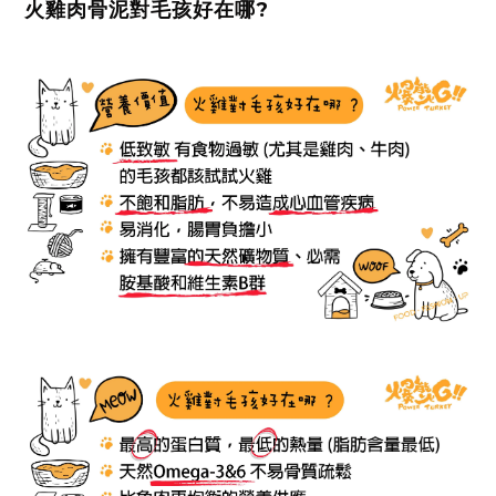
火雞肉骨泥對毛孩好在哪?