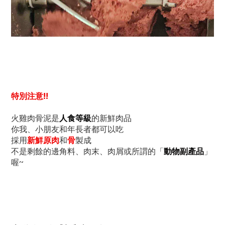
特別注意!!
火雞肉骨泥是
人食等級
的新鮮肉品
你我、小朋友和年長者都可以吃
採用
新鮮原肉
和
骨
製成
不是剩餘的邊角料、肉末、肉屑或所謂的「
動物副產品
」
喔~