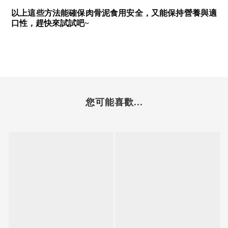
以上
這些方法能確保
肉骨
泥
食用安全
，又能保持營養與
適
口
性
，
趕快來試試吧~
您可能喜歡...