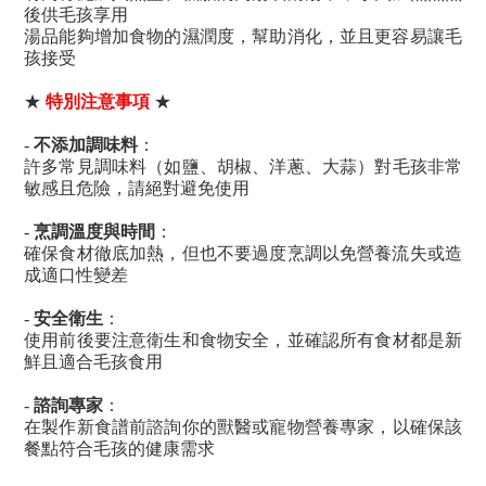
後供
毛孩
享用
湯品能夠增加食物的濕潤度，幫助消化，並且更容易讓
毛
孩
接受
特別
★
注意事項
★
不添加調味料
-
：
許多常見調味料（如鹽、胡椒、洋蔥、大蒜）
對毛孩
非常
敏感
且危險
，
請絕對
避免使用
烹調溫度與時間
-
：
確保食材徹底加熱，但也不要過度烹調以免營養流失或
造
成適
口
性
變差
安全衛生
-
：
使用前後要注意衛生
和食物安全
，並確認所有
食材
都是新
鮮且適合
毛孩
食用
諮詢專家
-
：
在製作新食譜前諮詢
你的
獸醫或寵物營養專家，以確保該
餐點符合
毛孩
的健康需求