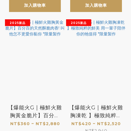
加入購物車
加入購物車
2025新品
2025新品
【爆能火G | 極鮮火雞
【爆能火G | 極鮮火雞
胸黃金脆片】百分百
胸凍乾 】極致純粹的
的天然酥脆肉香! 叫他
鮮美 用一輩子陪伴你
NT$360 ~ NT$2,880
NT$420 ~ NT$2,520
NT$2,940