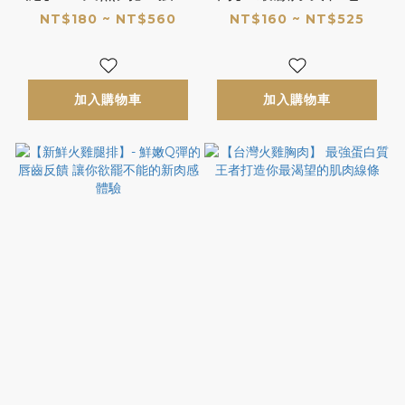
究級版肉泥誕生!! 補鈣
健康的頂規白肉絞肉
NT$180 ~ NT$560
NT$160 ~ NT$525
還是天然鈣好
鮮甜不油的好滋味 *無
骨純肉*
加入購物車
加入購物車