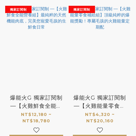
獨家訂閱制
獨家訂閱制
爆能火G 獨家訂閱制
爆能火G 獨家訂閱制
—【火雞鮮食全能營
—【火雞能量零食補
養組】最純粹的天然
給組】頂級純粹的爆
NT$12,180 ~
NT$4,320 ~
NT$18,780
NT$20,160
機能肉底，完美您寵
能獎勵！專屬毛孩的
愛毛孩的生鮮食日常
火雞能量定期配