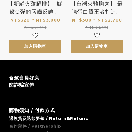
【新鮮火雞腿排】- 鮮
【台灣火雞胸肉】 最
嫩Q彈的唇齒反饋 讓
強蛋白質王者打造你
你欲罷不能的新肉感
最渴望的肌肉線條
NT$320 ~ NT$3,000
NT$300 ~ NT$2,700
體驗
NT$3,200
NT$3,000
加入購物車
加入購物車
食髦會員好康
防詐騙宣傳
購物須知 / 付款方式
退換貨及退款要領 / Return&Refund
合作夥伴 / Partnership