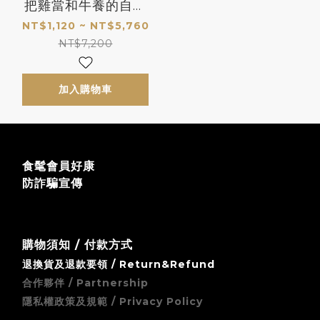
把雞當和牛養的自然
系AA級頂級蛋品 “有
NT$1,120 ~ NT$5,760
機" 自然搖擺
NT$7,200
加入購物車
食髦會員好康
防詐騙宣傳
購物須知 / 付款方式
退換貨及退款要領 / Return&Refund
合作夥伴 / Partnership
隱私權政策及規範 / Privacy Policy
zingala 銀角零卡 (先買後付) 無卡分期支付方式須知