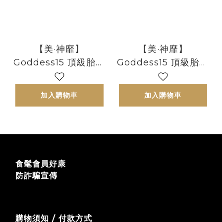
【美·神靡】
【美·神靡】
Goddess15 頂級胎盤
Goddess15 頂級胎盤
素極光美面膜 (2 片裝)
素極光美面膜 (盒) -
- 獨家瞬時長效水潤黃
獨家瞬時長效水潤黃金
加入購物車
加入購物車
金配方 由內到外解你
配方 由內到外解你
的"宅肌渴" | 極光美肌
的"宅肌渴" | 極光美肌
• 一刻傾城
• 一刻傾城
食髦會員好康
防詐騙宣傳
購物須知 / 付款方式