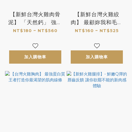
【新鮮台灣火雞肉骨
【新鮮台灣火雞絞
泥】 「天然鈣」 強化
肉】 最顧妳我和毛孩
究級版肉泥誕生!! 補鈣
健康的頂規白肉絞肉
NT$180 ~ NT$560
NT$160 ~ NT$525
還是天然鈣好
鮮甜不油的好滋味 *無
骨純肉*
加入購物車
加入購物車