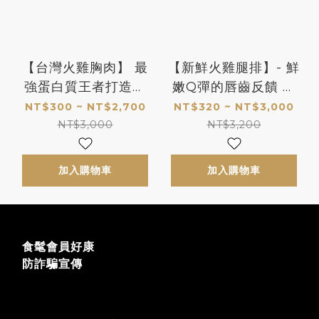
【台灣火雞胸肉】 最
【新鮮火雞腿排】- 鮮
強蛋白質王者打造你
嫩Q彈的唇齒反饋 讓
最渴望的肌肉線條
你欲罷不能的新肉感
NT$300 ~ NT$2,700
NT$320 ~ NT$3,000
體驗
NT$3,000
NT$3,200
加入購物車
加入購物車
食髦會員好康
防詐騙宣傳