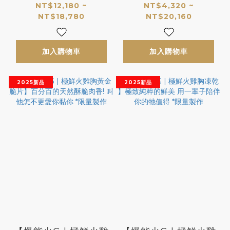
養組】最純粹的天然
給組】頂級純粹的爆
NT$12,180 ~
NT$4,320 ~
NT$18,780
NT$20,160
機能肉底，完美您寵
能獎勵！專屬毛孩的
愛毛孩的生鮮食日常
火雞能量定期配
加入購物車
加入購物車
2025新品
2025新品