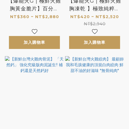
【爆能火G | 極鮮火雞
【爆能火G | 極鮮火雞
胸黃金脆片】百分百
胸凍乾 】極致純粹的
的天然酥脆肉香! 叫他
鮮美 用一輩子陪伴你
NT$360 ~ NT$2,880
NT$420 ~ NT$2,520
怎不更愛你黏你 *限量
的牠值得 *限量製作
NT$2,940
製作
加入購物車
加入購物車