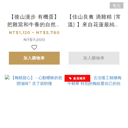
售完
【後山漫步 有機蛋】
【佳山良禽 滴雞精 (常
把雞當和牛養的自然系
溫) 】來自花蓮最純淨
AA級頂級蛋品 “有機"
的滴雞精誕生! 有機農
NT$1,120 ~ NT$5,760
自然搖擺
場老母雞補滿你元氣
NT$7,200
加入購物車
加入購物車
會員獨享