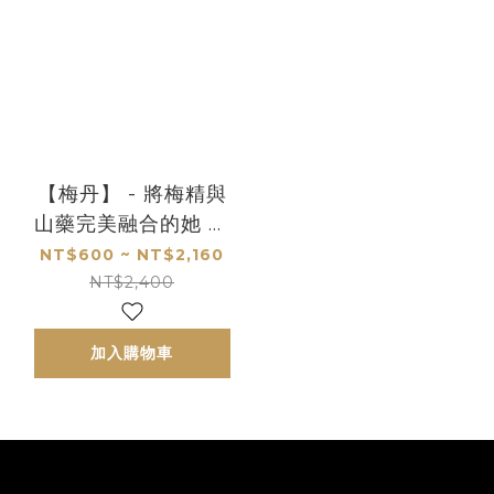
【梅丹】 - 將梅精與
山藥完美融合的她 是
給自己健康的最好禮物
NT$600 ~ NT$2,160
NT$2,400
加入購物車