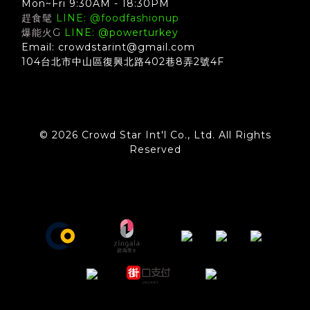
Mon~Fri 9:30AM - 18:30PM
趕食髦
LINE: @foodfashionup
爆能火G
LINE: @powerturkey
Email: crowdstarint@gmail.com
104台北市中山區復興北路402巷8弄2號4F
© 2026 Crowd Star Int'l Co., Ltd. All Rights
Reserved