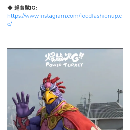
◆ 趕食髦IG:
https://www.instagram.com/foodfashionup.c
c/