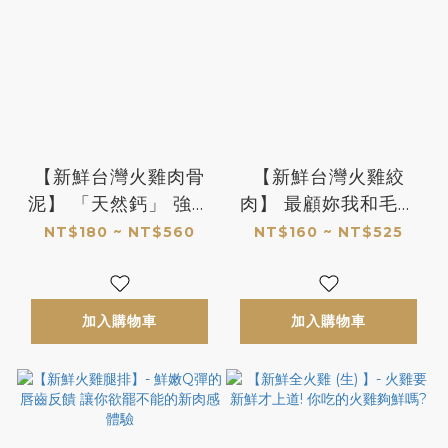
【新鮮台灣火雞肉骨
【新鮮台灣火雞絞
泥】 「天然鈣」 強化
肉】 最顧妳我和毛孩
究級版肉泥誕生!! 補鈣
健康的頂規白肉絞肉
NT$180 ~ NT$560
NT$160 ~ NT$525
還是天然鈣好
鮮甜不油的好滋味 *無
骨純肉*
加入購物車
加入購物車