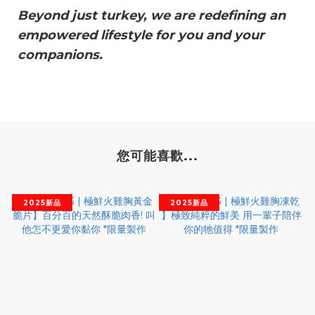
Beyond just turkey, we are redefining an
empowered lifestyle for you and your
companions.
您可能喜歡...
2025新品
2025新品