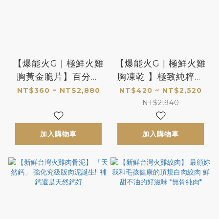
【爆能火G | 極鮮火雞
【爆能火G | 極鮮火雞
胸黃金脆片】百分百
胸凍乾 】極致純粹的
的天然酥脆肉香! 叫他
鮮美 用一輩子陪伴你
NT$360 ~ NT$2,880
NT$420 ~ NT$2,520
怎不更愛你黏你 *限量
的牠值得 *限量製作
NT$2,940
製作
加入購物車
加入購物車