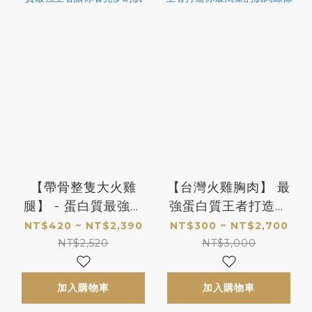
【帶骨整隻大火雞
【台灣火雞胸肉】 最
腿】 - 蛋白質最強王
強蛋白質王者打造你
者讓你看見夢幻肌
最渴望的肌肉線條
NT$420 ~ NT$2,390
NT$300 ~ NT$2,700
NT$2,520
NT$3,000
加入購物車
加入購物車