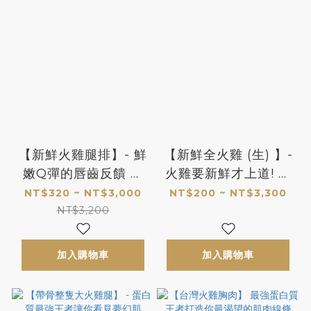
【新鮮火雞腿排】- 鮮
【新鮮全火雞 (生) 】-
嫩Q彈的唇齒反饋 讓
火雞要新鮮才上道! 你
你欲罷不能的新肉感
吃的火雞夠鮮嗎?
NT$320 ~ NT$3,000
NT$200 ~ NT$3,300
體驗
NT$3,200
加入購物車
加入購物車