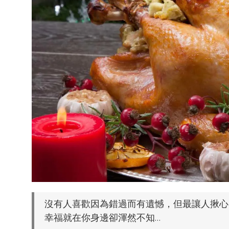
沒有人喜歡因為錯過而有遺憾，但最讓人揪心
幸福就在你身邊卻渾然不知…