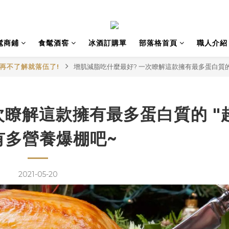
髦商鋪
食髦酒窖
冰酒訂購單
部落格首頁
職人介紹 
再不了解就落伍了!
增肌減脂吃什麼最好? 一次瞭解這款擁有最多蛋白質的 
次瞭解這款擁有最多蛋白質的 "
 有多營養爆棚吧~
2021-05-20