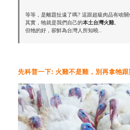
等等，是離題扯遠了嗎? 這跟超級肉品有啥關係
其實，牠就是我們自己的
本土台灣火雞
。
但牠的好，卻鮮為台灣人所知曉…
先科普一下: 火雞不是雞，別再拿牠跟雞