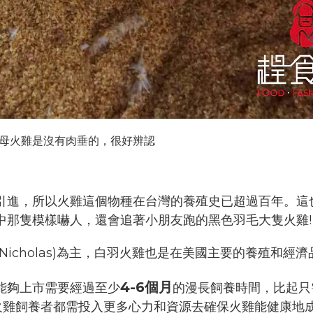
母火雞是沒有肉垂的，很好辨認
引進，所以火雞這個物種在台灣的養殖史已超過百年。這
中那隻模樣嚇人，還會追著小朋友跑的黑色羽毛大隻火雞!
icholas)為主，白羽火雞也是在美國主要的養殖和經濟
4-6個月
能夠上市需要經過至少
的漫長飼養時間，比起只
火雞飼養者都需投入更多心力和資源去確保火雞能健康地