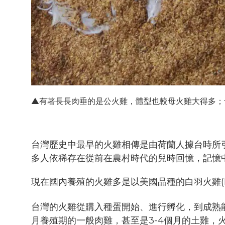
▲有著長長肉垂的是公火雞，體型也較母火雞大得多；
台灣歷史中最早的火雞相傳是由荷蘭人據台時所
多人依稀存在從前在農村時代的兒時回憶，記憶
現在國內養殖的火雞多是以美國品種的白羽火雞(N
台灣的火雞從購入種蛋開始、進行孵化，到成熟
月養殖期的一般肉雞，甚至是3-4個月的土雞，