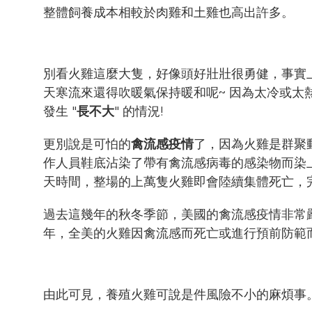
整體飼養成本相較於肉雞和土雞也高出許多。
別看火雞這麼大隻，好像頭好壯壯很勇健，事實
天寒流來還得吹暖氣保持暖和呢~ 因為太冷或
發生 "
長不大
" 的情況!
更別說是可怕的
禽流感疫情
了，因為火雞是群聚
作人員鞋底沾染了帶有禽流感病毒的感染物而染
天時間，整場的上萬隻火雞即會陸續集體死亡，
過去這幾年的秋冬季節，美國的禽流感疫情非常嚴
年，全美的火雞因禽流感而死亡或進行預前防範而
由此可見，養殖火雞可說是件風險不小的麻煩事