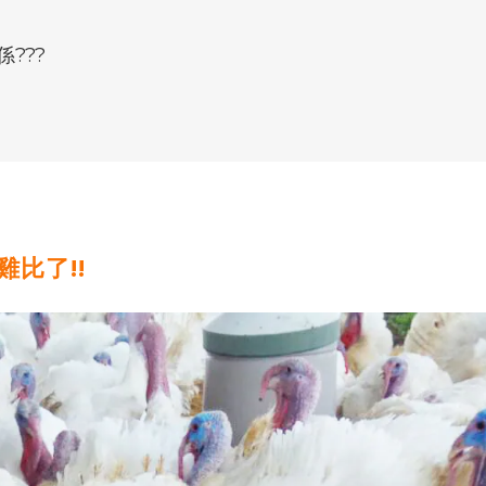
???
比了!!