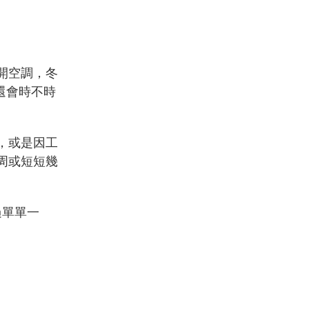
開空調，冬
還會時不時
，或是因工
周或短短幾
過單單一