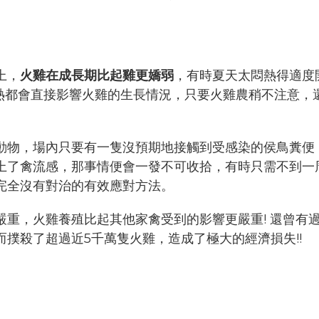
上，
火雞在成長期比起雞更嬌弱
，有時夏天太悶熱得適度
太熱都會直接影響火雞的生長情況，只要火雞農稍不注意，
動物，場內只要有一隻沒預期地接觸到受感染的侯鳥糞便
上了禽流感，那事情便會一發不可收拾，有時只需不到一
完全沒有對治的有效應對方法。
重，火雞養殖比起其他家禽受到的影響更嚴重! 還曾有
撲殺了超過近5千萬隻火雞，造成了極大的經濟損失!!
。