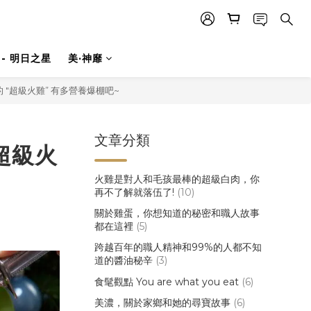
- 明日之星
美·神靡
"超級火雞” 有多營養爆棚吧~
文章分類
超級火
火雞是對人和毛孩最棒的超級白肉，你
再不了解就落伍了!
(10)
關於雞蛋，你想知道的秘密和職人故事
都在這裡
(5)
跨越百年的職人精神和99%的人都不知
道的醬油秘辛
(3)
食髦觀點 You are what you eat
(6)
美濃，關於家鄉和她的尋寶故事
(6)