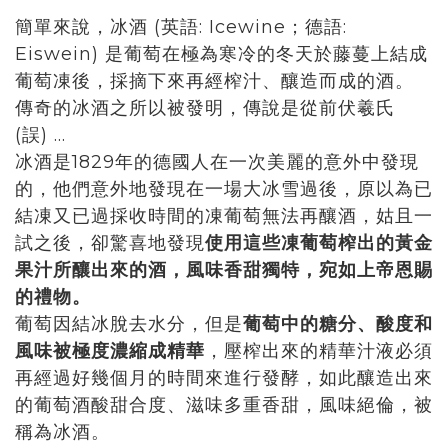
簡單來說，冰酒 (英語: Icewine；德語:
Eiswein) 是葡萄在極為寒冷的冬天於藤蔓上結成
葡萄凍後，採摘下來再經榨汁、釀造而成的酒。
傳奇的冰酒之所以被發明，傳說是從前伏羲氏
(誤) ...
冰酒是1829年的德國人在一次美麗的意外中發現
的，他們意外地發現在一場大冰雪過後，原以為已
結凍又已過採收時間的凍葡萄無法再釀酒，姑且一
試之後，卻驚喜地發現
使用這些凍葡萄榨出的黃金
果汁所釀出來的酒，風味香甜獨特，宛如上帝恩賜
的禮物。
葡萄因結冰脫去水分，但是
葡萄中的糖分、酸度和
風味被極度濃縮成精華
，壓榨出來的精華汁液必須
再經過好幾個月的時間來進行發酵，如此釀造出來
的葡萄酒酸甜合度、滋味多重香甜，風味絕倫，被
稱為冰酒。