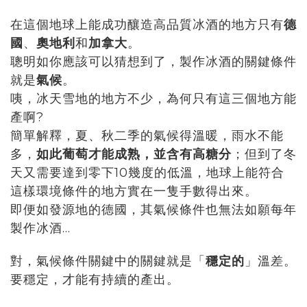
在這個地球上能成功釀造高品質冰酒的地方只有
德
國
、
奧地利
和
加拿大
。
聰明如你應該可以猜想到了，
製作冰酒的關鍵條件
就是
氣候
。
咦，冰天雪地的地方不少，為何只有這三個地方能
產啊?
簡單解釋，夏、秋二季的氣候得溫暖，雨水不能
多，
如此葡萄才能成熟，並含有高糖分
；但到了冬
天又需要達到零下10幾度的低溫，地球上能符合
這樣環境條件的地方實在一隻手數得出來。
即便如發源地的德國，其氣候條件也無法如願每年
製作冰酒...
對，氣候條件關鍵中的關鍵就是「
穩定的
」溫差。
要穩定，才能有持續的產出。