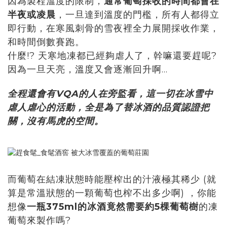
因為製程溫度的限制，
通常葡萄採收的時間都會在
半夜或凌晨
，一旦達到溫度的門檻，所有人都得立
即行動，在寒風刺骨的雪夜裡全力展開採收作業，
和時間倒數賽跑。
什麼!? 天寒地凍都已經夠虐人了，幹嘛還要趕呢?
因為一旦天亮，溫度又會逐漸回升啊...
全程還會有VQA的人在旁監看，這一切在冰雪中
虐人虐心的活動，全是為了替冰酒的品質認證把
關，沒有馬虎的空間。
而葡萄在結凍狀態時能壓榨出的汁液極其稀少 (就
算是常溫狀態的一顆葡萄也榨不出多少啊) ，你能
想像
一瓶375ml的冰酒竟然需要約5棵葡萄樹
的凍
葡萄來製作嗎?