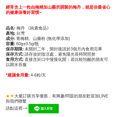
經常含上一粒由梅精加山藥所調製的梅丹，就是你最省心
的健康保養好習慣
~
品名:
梅丹 《純素食品》
產地:
台灣
成分:
青梅精、山藥粉 (無化學添加)
容量:
60g±0.5g/瓶
保存期限:
未開封二年，開封後請於3個月內食用完畢
保存方式:
請存放於陰涼處，避免陽光長時間照射
食用方式:
直接含於口中慢慢化開；若比較怕酸的朋友可
以開水吞服
*建議食用量:
4-6粒/天
★
★
大量訂購另享優惠，有興趣/問題的朋友歡迎加LINE
與我們聯繫
請點這裡-->