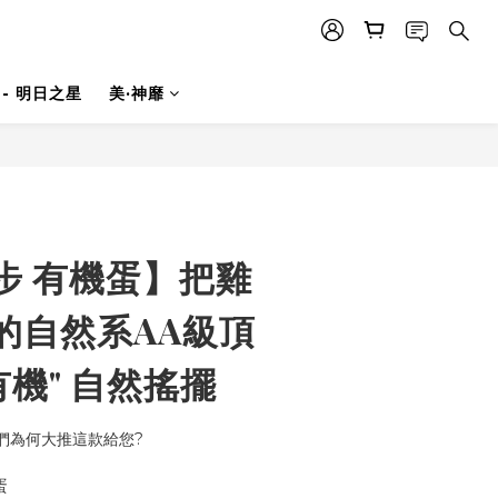
- 明日之星
美·神靡
立即購買
步 有機蛋】把雞
的自然系AA級頂
有機" 自然搖擺
們為何大推這款給您?
蛋