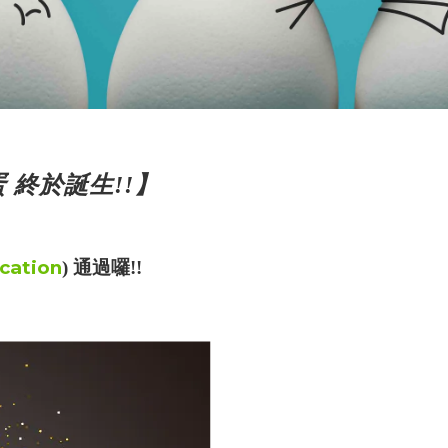
 終於誕生!!】
ication
) 通過囉!!