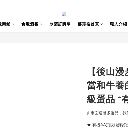
髦商鋪
食髦酒窖
冰酒訂購單
部落格首頁
職人介紹 
【後山漫
當和牛養
級蛋品 “
∮ 市面這麼多蛋品，我
★ 有機AA頂級純淨好