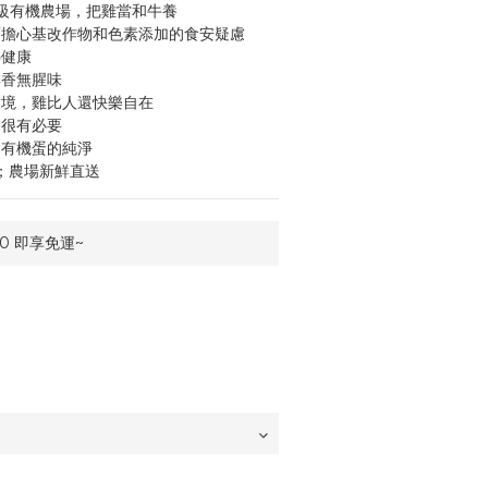
星級有機農場，把雞當和牛養
須擔心基改作物和色素添加的食安疑慮
媽健康
鮮香無腥味
環境，雞比人還快樂自在
，很有必要
用有機蛋的純淨
配；農場新鮮直送
00 即享免運~