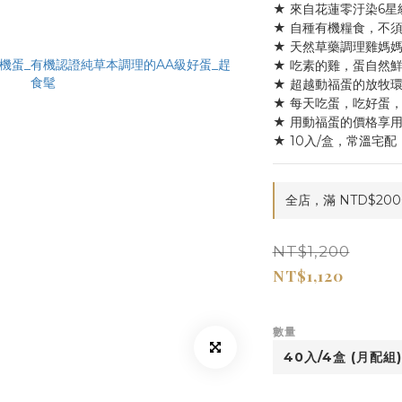
★ 來自花蓮零汙染6
★ 自種有機糧食，不
★ 天然草藥調理雞媽
★ 吃素的雞，蛋自然
★ 超越動福蛋的放牧
★ 每天吃蛋，吃好蛋
★ 用動福蛋的價格享
★ 10入/盒，常溫宅
全店，滿 NTD$20
NT$1,200
NT$1,120
數量