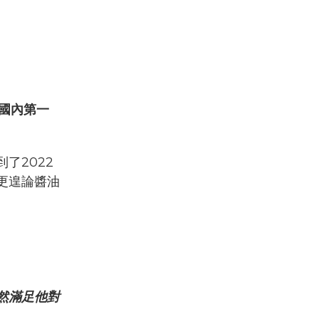
國內第一
了2022
更遑論醬油
然滿足他對