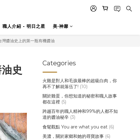
職人介紹 - 明日之星
美·神靡
– 台灣醬油史上的第一瓶有機醬油
Categories
醬油史
火雞是對人和毛孩最棒的超級白肉，你
再不了解就落伍了!
(10)
關於雞蛋，你想知道的秘密和職人故事
都在這裡
(5)
跨越百年的職人精神和99%的人都不知
道的醬油秘辛
(3)
食髦觀點 You are what you eat
(6)
美濃，關於家鄉和她的尋寶故事
(6)