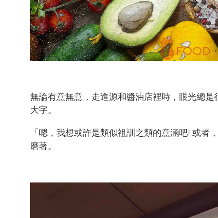
無論有意無意，走進源和醬油店裡時，眼光總是
大字。
「嗯，我想或許是類似祖訓之類的意涵吧! 或者
磨著。