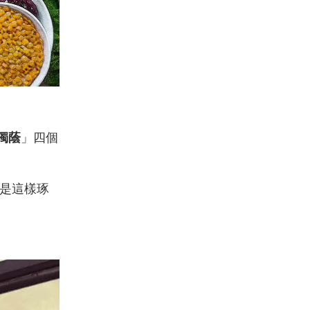
獨蔭
」四個
總是這樣琢