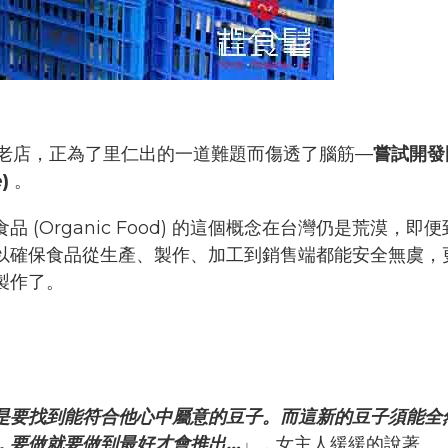
年老店，正為了里仁出的一道難題而傷透了腦筋—
嘗試開發
e)
。
Organic Food) 的這個概念在台灣仍是荒漠，即便到
以確保食品從生產、製作、加工到銷售端都能安全無虞，
製作了。
是要找到能符合他心中屬意的豆子。而這新的豆子須能全
，要做就要做到最好才會推出…
」，女主人緩緩的說著。