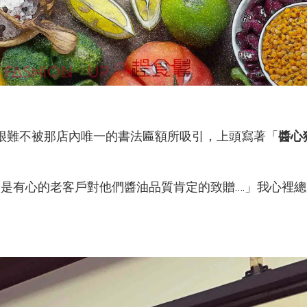
很難不被那店內唯一的書法匾額所吸引，上頭寫著「
醬心
，是有心的老客戶對他們醬油品質肯定的致贈….」我心裡