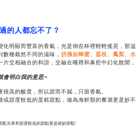
過的人都忘不了？
化明顯而豐富的香氣，光是倒在杯裡輕輕搖晃，那溢出的
到數種截然不同的滋味，
彷彿如蜂蜜、荔枝、鳳梨、水
片交相融合的和諧，交融在嘴裡和鼻腔中幻化散開，尾韻
就會明白我的意思~
著很高的酸度，所以甜而不膩，只留香氣。
酪或甜度較低的蛋糕甜點，做為海鮮類的餐酒更是妙不