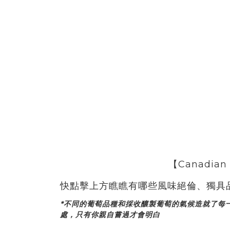
快點擊上方瞧瞧有哪些風味絕倫、獨具
*不同的葡萄品種和採收釀製葡萄的氣候造就了每
處，只有你親自嘗過才會明白