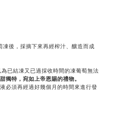
結成葡萄凍後，採摘下來再經榨汁、釀造而成
以為已結凍又已過採收時間的凍葡萄無法
甜獨特，宛如上帝恩賜的禮物。
液必須再經過好幾個月的時間來進行發