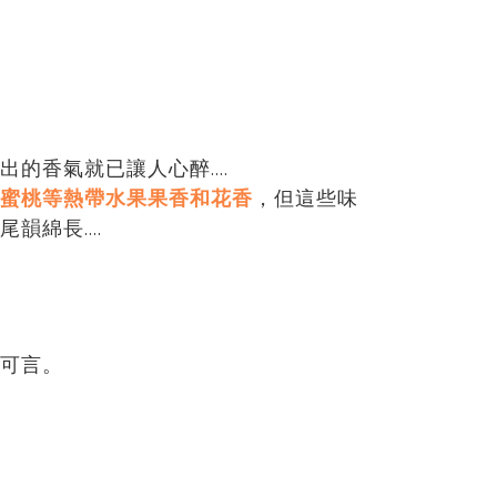
香氣就已讓人心醉....
蜜桃等熱帶水果果香和花香
，但這些味
綿長....
可言。