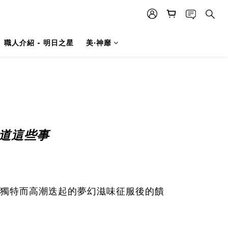
職人介紹 - 明日之星
美·神靡
知道這些事
獨特而高潮迭起的夢幻滋味
征服後的饋