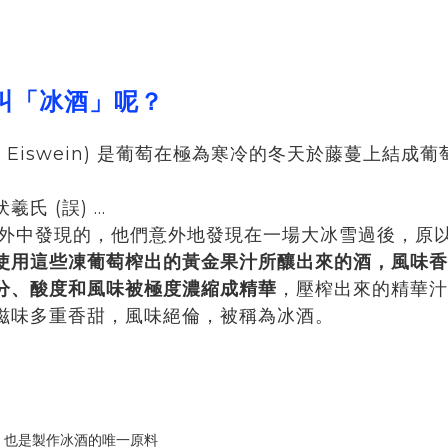
叫「冰酒」呢？
；德語: Eiswein) 是葡萄在極為寒冷的冬天於藤蔓上
(誤) ...
的意外中發現的，他們意外地發現在一場大冰雪過後，原
使用這些凍葡萄榨出的黃金果汁所釀出來的酒，風味香
分、酸度和風味被極度濃縮成精華
，壓榨出來的精華汁
滋味多重香甜，風味絕倫，被稱為冰酒。