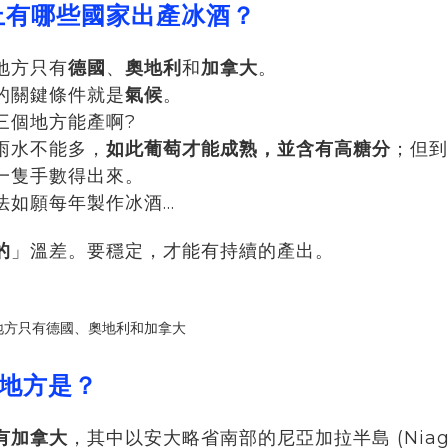
上有哪些國家出產冰酒
？
地方只有
德國
、
奧地利
和
加拿大
。
的關鍵條件就是
氣候
。
三個地方能產啊?
雨水不能多，
如此葡萄才能成熟，並含有高糖分
；但到
一隻手數得出來。
如願每年製作冰酒...
的
」溫差。要穩定，才能有持續的產出。
的地方是？
有加拿大
，其中以安大略省南部的尼亞加拉半島 (Niagar