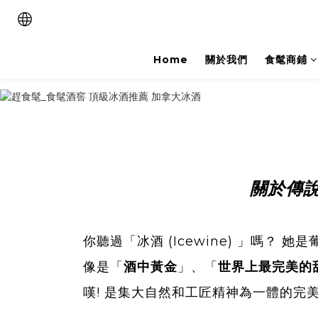
Home
關於我們
食髦商鋪
關於傳說
你聽過「冰酒 (Icewine) 」嗎？
像是「
酒中黃金
」、「
世界上最完美的
嘆! 是集大自然和工匠精神為一體的完美