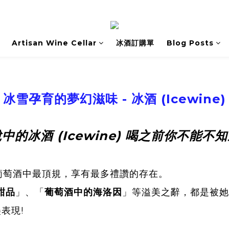
Artisan Wine Cellar
冰酒訂購單
Blog Posts
冰雪孕育的夢幻滋味 - 冰酒 (Icewine)
中的冰酒 (Icewine) 喝之前你不能不
 她是葡萄酒中最頂規，享有最多禮讚的存在。
甜品
」、「
葡萄酒中的海洛因
」等溢美之辭，都是被她
表現!