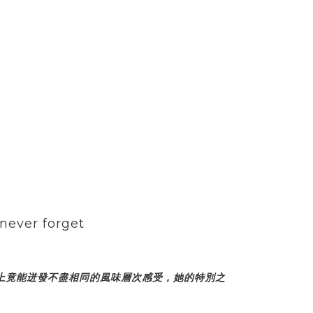
A marvelous taste you will never forget
上竟能迸發不盡相同的風味層次感受，她的特別之