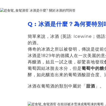
Q : 冰酒是什麼
？
為何要特別
簡單來說，冰酒 (英語: Icewine
的酒。
傳奇的冰酒之所以被發明，傳說是從前伏羲氏 
冰酒是1829年的德國人在一次美麗
再釀酒，姑且一試之後，卻驚喜地發現
葡萄因結冰脫去水分，但是
葡萄中的糖
酵，如此釀造出來的葡萄酒酸甜合度、
冰酒在葡萄酒的類別中屬於「
甜酒
」。