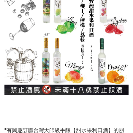
*有興趣訂購台灣大師級手釀【甜水果利口酒】的朋