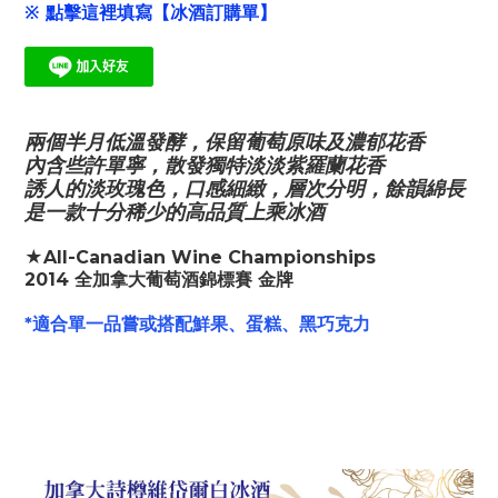
※ 點擊這裡填寫【冰酒訂購單】
兩個半月低溫發酵，保留葡萄原味及濃郁花香
內含些許單寧，散發獨特淡淡紫羅蘭花香
誘人的淡玫瑰色，口感細緻，層次分明，餘韻綿長
是一款十分稀少的高品質上乘冰酒
★All-Canadian Wine Championships
2014 全加拿大葡萄酒錦標賽 金牌
*
適合單一品嘗或搭配鮮果、蛋糕、黑巧克力