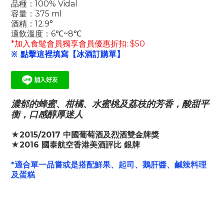
品種：100% Vidal
容量：375 ml
酒精：12.9°
適飲溫度：6℃~8℃
*加入食髦會員獨享會員優惠折扣: $50
※ 點擊這裡填寫【冰酒訂購單】
濃郁的蜂蜜、柑橘、水蜜桃及荔枝的芳香，酸甜平
衡，口感醇厚迷人
★2015/2017 中國葡萄酒及烈酒雙金牌獎
★2016 國泰航空香港美酒評比 銀牌
*適合單一品嘗或是搭配鮮果、起司、鵝肝醬、鹹辣料理
及蛋糕