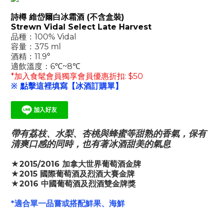
詩樽 維岱爾白冰霜酒 (不含盒裝)
Strewn Vidal Select Late Harvest
品種：100% Vidal
容量：375 ml
酒精：11.9°
適飲溫度：6℃~8℃
*加入食髦會員獨享會員優惠折扣: $50
※ 點擊這裡填寫【冰酒訂購單】
帶有荔枝、水梨、杏桃與蜂蜜等甜熟的香氣，保有
清爽口感的同時，也有著冰酒甜美的氣息
★2015/2016 加拿大世界葡萄酒金牌
★2015 國際葡萄酒及烈酒大賽金牌
★2016 中國葡萄酒及烈酒雙金牌獎
*適合單一品嘗或搭配鮮果、海鮮