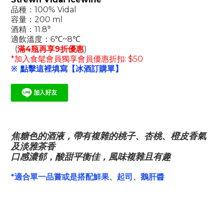
品種：100% Vidal
容量：200 ml
酒精：11.8°
適飲溫度：6℃~8℃
(
滿4瓶再享9折優惠
)
*加入食髦會員獨享會員優惠折扣: $50
※ 點擊這裡填寫【冰酒訂購單】
焦糖色的酒液，帶有複雜的桃子、杏桃、橙皮香氣
及淡雅茶香
口感濃郁，酸甜平衡佳，風味複雜且有趣
*
適合單一品嘗或是搭配鮮果、起司、鵝肝醬