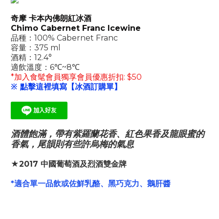
奇摩 卡本內佛朗紅冰酒
Chimo Cabernet Franc Icewine
品種：100% Cabernet Franc
容量：375 ml
酒精：12.4°
適飲溫度：6℃~8℃
*加入食髦會員獨享會員優惠折扣: $50
※ 點擊這裡填寫【冰酒訂購單】
酒體飽滿，帶有紫羅蘭花香、紅色果香及龍眼蜜的
香氣，尾韻則有些許烏梅的氣息
★2017 中國葡萄酒及烈酒雙金牌
*適合單一品飲或佐鮮乳酪、黑巧克力、鵝肝醬