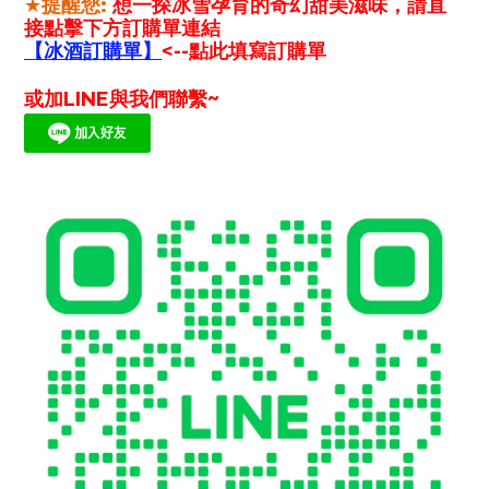
★
提醒您:
想一探冰雪孕育的奇幻甜美滋味，請直
接點擊下方訂購單連結
【冰酒訂購單】
<--點此填寫訂購單
或加LINE與我們聯繫~