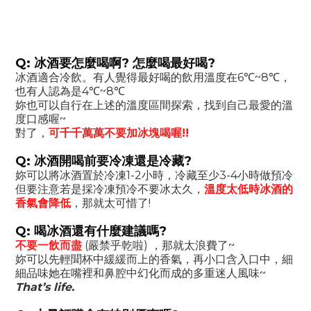
Q: 冰酒要怎麼喝啊? 怎麼喝最好喝?
冰酒適合冷飲。有人覺得最好喝的飲用溫度在6℃~8℃，
也有人認為是4℃~8℃
妳也可以自行在上述的溫度區間探索，找到自己最愛的溫
度口感喔~
對了，
可千千萬萬不要加冰塊喝喔!!
Q: 冰酒開喝前要冷凍還是冷藏?
妳可以將冰酒置於冷凍1-2小時，冷藏至少3-4小時做預冷
但要注意若是採冷凍預冷不要冰太久，
溫度太低時冰酒的
香氣會降低
，那就太可惜了!
Q: 喝冰酒還有什麼建議嗎?
不要一飲而盡
(嚴禁乎乾啦) ，那就太浪費了~
妳可以先輕聞杯中緩緩而上的香氣，再小口含入口中，細
細品味她在嘴裡和鼻腔中幻化而成的多重迷人風味~
That’s life.