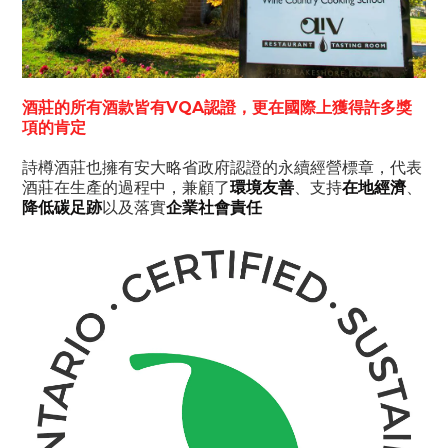
酒莊的所有酒款皆有VQA認證，更在國際上獲得許多獎
項的肯定
詩樽酒莊也擁有安大略省政府認證的永續經營標章，代表
酒莊在生產的過程中，兼顧了
環境友善
、支持
在地經濟
、
降低碳足跡
以及落實
企業社會責任