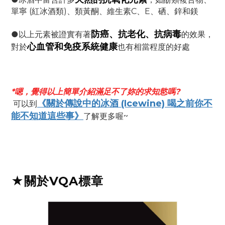
單寧 (紅冰酒類)、類黃酮、維生素C、E、硒、鋅和鎂
防癌、抗老化、抗病毒
●以上元素被證實有著
的效果，
心血管和免疫系統健康
對於
也有相當程度的好處
*嗯，覺得以上簡單介紹滿足不了妳的求知慾嗎?
《關於傳說中的冰酒 (Icewine) 喝之前你不
可以到
能不知道這些事》
了解更多喔~
★關於VQA標章