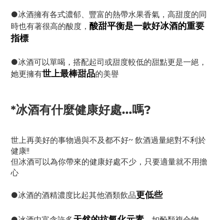
●冰酒擁有各式濃郁、豐富的熱帶水果香氣，高甜度的同
酸甜平衡是一款好冰酒的重要
時也有著很高的酸度，
指標
●冰酒可以單喝，搭配起司或甜度較低的甜點更是一絕，
世上最棒甜品
她更擁有
的美譽
*冰酒有什麼健康好處...嗎?
世上再美好的事物過與不及都不好~ 飲酒過量絕對不利於
健康!!
但冰酒可以為你帶來的健康好處不少，只要適量就不用擔
心
更低些
●冰酒的酒精濃度比起其他酒類飲品
天然的抗氧化元素
●冰酒中富含許多
，如酚類複合物、