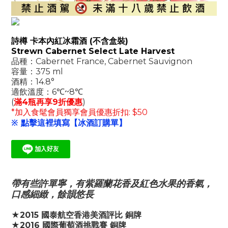
詩樽 卡本內紅冰霜酒 (不含盒裝)
Strewn Cabernet Select Late Harvest
品種：Cabernet France, Cabernet Sauvignon
容量：375 ml
酒精：14.8°
適飲溫度：6℃~8℃
(
滿4瓶再享9折優惠
)
*加入食髦會員獨享會員優惠折扣: $50
※ 點擊這裡填寫【冰酒訂購單】
帶有些許單寧，有紫羅蘭花香及紅色水果的香氣，
口感細緻，餘韻悠長
★2015 國泰航空香港美酒評比 銅牌
★2016 國際葡萄酒挑戰賽 銅牌