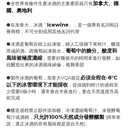
加拿大、德
●全世界有條件生產冰酒的主要產區就只有
國、奧地利
Icewine
●在加拿大，冰酒「
」，是一個專有名詞和註
冊商標，不可分割或用其他名詞代替
●冰酒是葡萄在樹上結凍後，經人工採摘下來榨汁、釀造
葡萄中的糖分、酸度和
而成的酒。因葡萄結凍脫水，
風味被極度濃縮
，需要好幾個月的時間來進行發酵，如
此釀造出來的冰酒風味絕倫，複雜香甜
必須全程在-8°C
●製作冰酒的葡萄，加拿大VQA規定
以下的冰雪環境下才能採收
，從採摘到榨汁的過程至
少需要6個小時，通常會在半夜進行，要在天亮溫度升高
前完成
●釀造過程禁止額外添加糖、冷凍濃縮葡萄汁、未發酵葡
只允許100%天然成分發酵釀製
萄汁或酒精，
(簡單來
說，真正冰酒的所有風味都是源自天然)