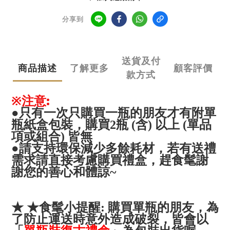
分享到
送貨及付
商品描述
了解更多
顧客評價
款方式
※注意:
●只有一次只購買一瓶的朋友才有附單
瓶紙盒包裝，
購買2瓶
(含)
以上
(單品
項或組合)
皆無
●
請支持環保減少多餘耗材，若有送禮
趕食髦謝
需求請直接考慮購買禮盒，
謝您的善心和體諒
~
★
★食髦小提醒: 購買單瓶
的朋友
，為
了防止運送時意外造成破裂，皆會
以