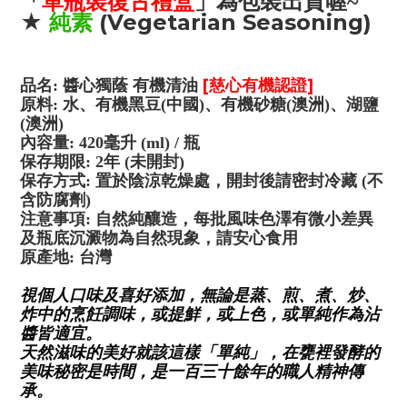
「
單瓶裝復古禮盒
」
為包裝出貨喔
~
★
純素
(Vegetarian Seasoning)
[慈心有機認證]
品名: 醬心獨蔭 有機清油
原料: 水、有機黑豆(中國)、有機砂糖(澳洲)、湖鹽
(澳洲)
內容量: 420毫升 (ml) / 瓶
保存期限: 2年 (未開封)
保存方式: 置於陰涼乾燥處，開封後請密封冷藏 (不
含防腐劑)
注意事項: 自然純釀造，每批風味色澤有微小差異
及瓶底沉澱物為自然現象，請安心食用
原產地: 台灣
視個人口味及喜好添加，無論是蒸、煎、煮、炒、
炸中的烹飪調味，或提鮮，或上色，或單純作為沾
醬皆適宜。
天然滋味的美好就該這樣「單純」，在甕裡發酵的
美味秘密是時間，是一百三十餘年的職人精神傳
承。