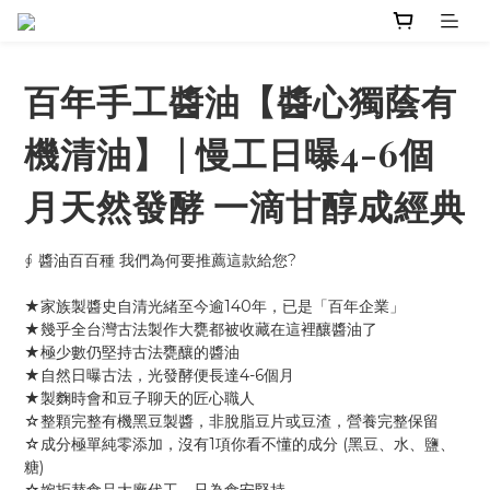
百年手工醬油【醬心獨蔭有
機清油】 | 慢工日曝4-6個
月天然發酵 一滴甘醇成經典
∮ 醬油百百種 我們為何要推薦這款給您?
★家族製醬史自清光緒至今逾140年，已是「百年企業」
★幾乎全台灣古法製作大甕都被收藏在這裡釀醬油了
★極少數仍堅持古法甕釀的醬油
★自然日曝古法，光發酵便長達4-6個月
★製麴時會和豆子聊天的匠心職人
☆整顆完整有機黑豆製醬，非脫脂豆片或豆渣，營養完整保留
☆成分極單純零添加，沒有1項你看不懂的成分 (黑豆、水、鹽、
糖)