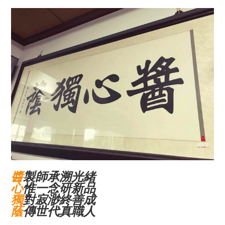
醬
製師承溯光緒
心
惟一念研新品
獨
對寂渺終善成
蔭
傳世代真職人