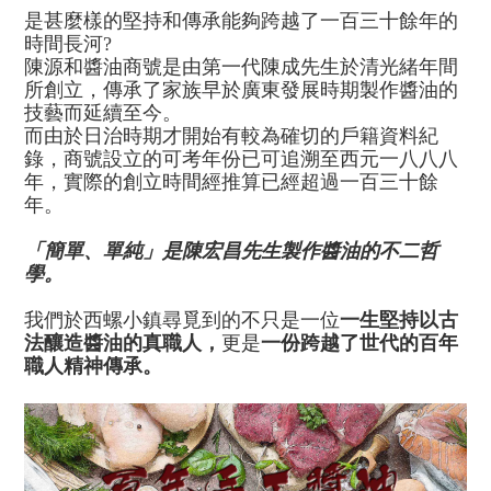
是甚麼樣的堅持和傳承能夠跨越了一百三十餘年的
時間長河?
陳源和醬油商號是由第一代陳成先生於清光緒年間
所創立，傳承了家族早於廣東發展時期製作醬油的
技藝而延續至今。
而由於日治時期才開始有較為確切的戶籍資料紀
錄，商號設立的可考年份已可追溯至西元一八八八
年，實際的創立時間經推算已經超過一百三十餘
年。
「簡單、單純」是陳宏昌先生製作醬油的不二哲
學。
我們於西螺小鎮尋覓到的不只是一位
一生堅持以古
法釀造醬油的真職人，
更是
一份跨越了世代的百年
職人精神傳承。