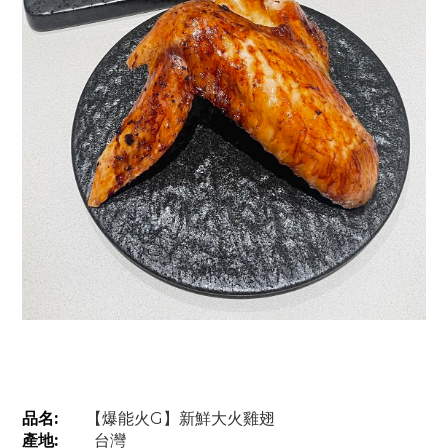
品名:
【爆能火G】新鮮大火雞翅
產地:
台灣