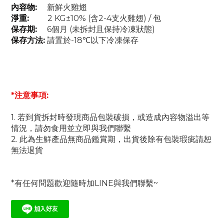
內容物:
新鮮火雞翅
淨重:
2 KG±10% (含2-4支火雞翅) / 包
保存期:
6個月 (未拆封且保持冷凍狀態)
保存方法:
請置於-18℃以下冷凍保存
*注意事項:
1. 若到貨拆封時發現商品包裝破損，或造成內容物溢出等
情況，請勿食用並立即與我們聯繫
2. 此為生鮮產品無商品鑑賞期，出貨後除有包裝瑕疵請恕
無法退貨
*有任何問題歡迎隨時加LINE與我們聯繫~