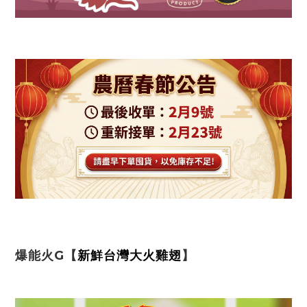
爆能火G【
新鮮台灣大火雞翅
】