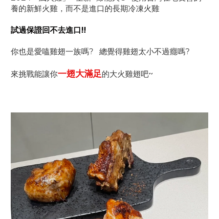
養的新鮮火雞，而不是進口的長期冷凍火雞
試過保證回不去進口!!
你也是愛嗑雞翅一族嗎? 總覺得雞翅太小不過癮嗎?
一翅大滿足
來挑戰能讓你
的大火雞翅吧~