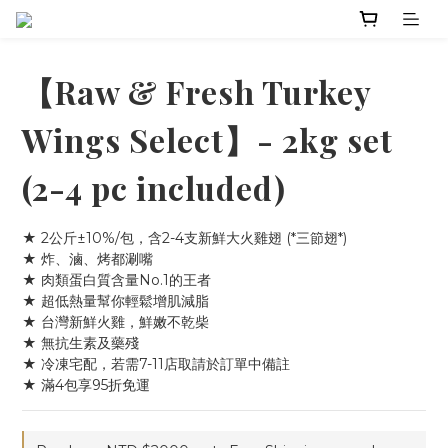
【Raw & Fresh Turkey
Wings Select】- 2kg set
(2-4 pc included)
★ 2公斤±10%/包，含2-4支新鮮大火雞翅 (*三節翅*)
★ 炸、滷、烤都涮嘴
★ 肉類蛋白質含量No.1的王者
★ 超低熱量幫你輕鬆增肌減脂
★ 台灣新鮮火雞，鮮嫩不乾柴
★ 無抗生素及藥殘
★ 冷凍宅配，若需7-11店取請於訂單中備註
★ 滿4包享95折免運