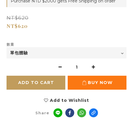
Purchase NTD $2000 gets Free Shipping on order
NT$620
NT$620
數量
ADD TO CART
BUY NOW
Add to Wishlist
Share