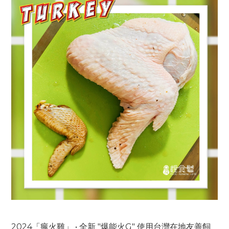
2024「瘋火雞」 • 全新 "爆能火G" 使用台灣在地友善飼