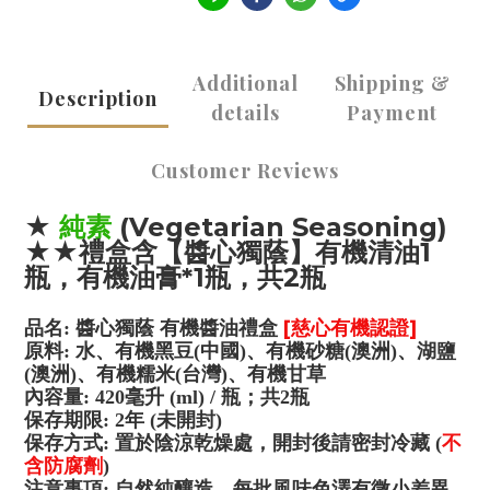
Additional
Shipping &
Description
details
Payment
Customer Reviews
★
純素
(Vegetarian Seasoning)
★
★禮盒含【醬心獨蔭】有機清油1
瓶，有機油膏*1瓶，共2瓶
[慈心有機認證]
品名: 醬心獨蔭 有機醬油禮盒
原料: 水、有機黑豆(中國)、有機砂糖(澳洲)、湖鹽
(澳洲)、
有機糯米(台灣)、有機甘草
內容量: 420毫升 (ml) / 瓶；共2瓶
保存期限: 2年 (未開封)
不
保存方式: 置於陰涼乾燥處，開封後請密封冷藏 (
含防腐劑
)
注意事項: 自然純釀造，每批風味色澤有微小差異