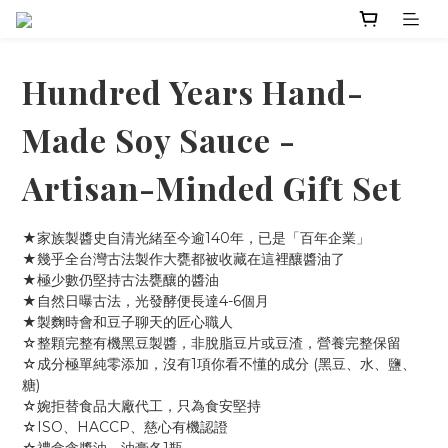
Hundred Years Hand-
Made Soy Sauce -
Artisan-Minded Gift Set
★家族製醬史自清光緒至今逾140年，已是「百年企業」
★幾乎全台灣古法製作大甕都被收藏在這裡釀醬油了
★極少數仍堅持古法甕釀的醬油
★自然日曝古法，光發酵便長達4-6個月
★製麴時會和豆子聊天的匠心職人
☆整顆完整有機黑豆製醬，非脫脂豆片或豆渣，營養完整保留
☆成分極單純零添加，沒有1項你看不懂的成分 (黑豆、水、鹽、
糖)
☆婉拒替食品大廠代工，只為食安堅持
☆ISO、HACCP、慈心有機認證