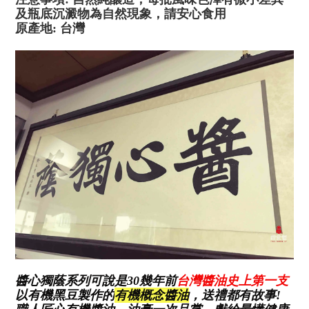
及瓶底沉澱物為自然現象，請安心食用
原產地: 台灣
醬心獨蔭系列可說是30幾年前
台灣醬油史上第一支
有機概念醬油
以有機黑豆製作的
，送禮都有故事!