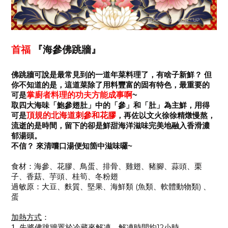
首福
『海參佛跳牆』
佛跳牆可說是最常見到的一道年菜料理了，有啥子新鮮？
但
你不知道的是，這道菜除了用料豐富的固有特色，最重要的
掌廚者料理的功夫方能成事啊
~
可是
取四大海味
「鮑參翅肚」中的「參
」和
「肚
」為主鮮，
用得
頂規的北海道刺參和花膠
可是
，再佐以文火徐徐精燉慢熬，
流逝的是時間，留下的卻是鮮甜海洋滋味完美地融入香滑濃
郁湯頭。
不信
？
來清嚐口湯便知箇中滋味囉
~
食材
：
海參、花膠、鳥蛋、排骨、雞翅、豬腳、蒜頭、栗
子、香菇、芋頭、桂筍、冬粉翅
(
)
過敏原
：
大豆、麩質、堅果、海鮮類
魚類、軟體動物類
、
蛋
加熱方式
：
12
1.
先將佛跳牆置於冷藏來解凍，解凍時間約
小時