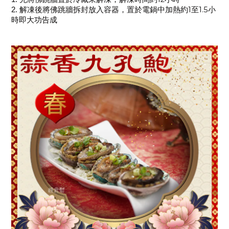
解凍後將佛跳牆拆封放入容器，置於電鍋中加熱約
1
至
1.5
小
2.
時即大功告成