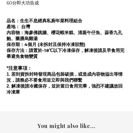
60
分即大功告成
品名
：
生生不息經典私廚年菜料理組合
產地
：
台灣
內容物
：
海參佛跳牆、櫻花蝦米糕、清蒸午仔魚、蒜香九孔
鮑、藥膳烏雞湯
4
(
)
保存期
：
個月
未拆封且保持冷凍狀態
-18
保存方法
：
請置於
℃以下冷凍保存，解凍後請及早食用完
畢避免食物變質
*
注意事項
：
若到貨拆封時發現商品包裝破損，或造成內容物溢出等情
1.
況，請務必不要食用並立即與我們聯繫
2. 解凍後請冷藏保存，並於當日食用完畢，強烈不建議放回
冷凍庫
You might also like...