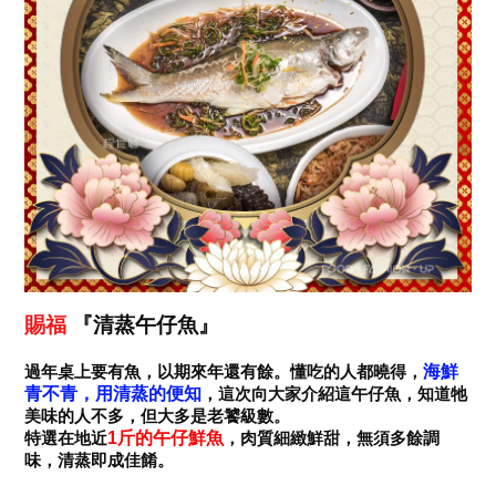
賜福
『清蒸午仔魚』
海鮮
過年桌上要有魚，以期來年還有餘。
懂吃的人都曉得，
青不青，用清蒸的便知
，這次向大家介紹這午仔魚，知道牠
美味的人不多，但大多是老饕級數。
1
斤的午仔鮮魚
特選在地近
，肉質細緻鮮甜，無須多餘調
味，清蒸即成佳餚。