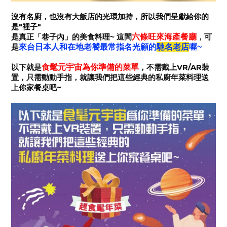
沒有名廚，也沒有大飯店的光環加持，所以我們呈獻給你的
"
"
是
裡子
六條旺來海產餐廳
可
是真正「巷子內」的美食料理~
這間
，
馳名老店
是
來台日本人和在地老饕最常指名光顧的
喔
~
食髦元宇宙為你準備的菜單
以下就是
，不需戴上
VR/AR
裝
置，只需動動手指，就讓我們把這些經典的私廚年菜料理送
上你家餐桌吧
~