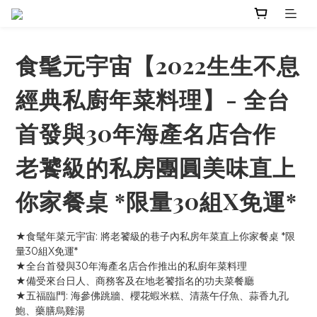
食髦元宇宙【2022生生不息
經典私廚年菜料理】- 全台
首發與30年海產名店合作
老饕級的私房團圓美味直上
你家餐桌 *限量30組X免運*
★食髦年菜元宇宙: 將老饕級的巷子內私房年菜直上你家餐桌 *限
量30組X免運*
★全台首發與30年海產名店合作推出的私廚年菜料理 
★備受來台日人、商務客及在地老饕指名的功夫菜餐廳
★五福臨門: 海參佛跳牆、櫻花蝦米糕、清蒸午仔魚、蒜香九孔
鮑、藥膳烏雞湯