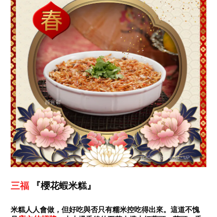
三福
『櫻花蝦米糕』
米糕人人會做，但好吃與否只有糯米控吃得出來。這道不愧