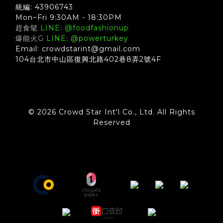
統編: 43906743
Mon~Fri 9:30AM - 18:30PM
趕食髦
LINE: @foodfashionup
爆能火G
LINE: @powerturkey
Email: crowdstarint@gmail.com
104台北市中山區復興北路402巷8弄2號4F
© 2026 Crowd Star Int'l Co., Ltd. All Rights
Reserved