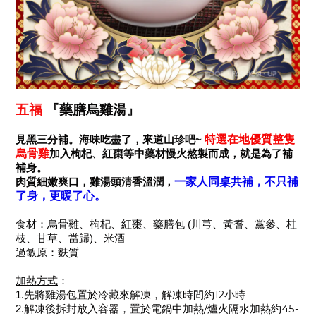
五福
『藥膳烏雞湯』
特選在地優質整隻
見黑三分補。海味吃盡了，來道山珍吧
~
烏骨雞
加入枸杞、紅棗等中藥材慢火熬製而成，就是為了補
補身。
一家人同桌共補，不只補
肉質細嫩爽口，雞湯頭清香溫潤，
了身，更暖了心。
食材
：
烏骨雞、枸杞、紅棗、藥膳包
(
川芎、黃耆、黨參、桂
枝、甘草、當歸
)
、米酒
過敏原：麩質
加熱方式
：
12
1.
先將雞湯包置於冷藏來解凍，解凍時間約
小時
/
45-
2.
解凍後拆封放入容器，置於電鍋中加熱
爐火隔水加熱約