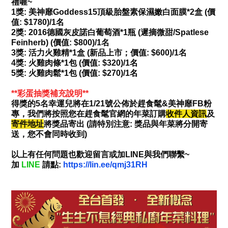
禮喔~
1獎: 美神靡Goddess15頂級胎盤素保濕嫩白面膜*2盒 (價
值: $1780)/1名
2獎: 2016德國灰皮諾白葡萄酒*1瓶 (遲摘微甜/Spatlese
Feinherb) (價值: $800)/1名
3獎: 活力火雞精*1盒 (新品上市；價值: $600)/1名
4獎: 火雞肉條*1包 (價值: $320)/1名
5獎: 火雞肉鬆*1包 (價值: $270)/1名
**彩蛋抽獎補充說明**
得獎的5名幸運兒將在1/21號公佈於趕食髦&美神靡FB粉
專，我們將按照您在趕食髦官網的年菜訂購
收件人資訊
及
寄件地址
將獎品寄出 (請特別注意: 獎品與年菜將分開寄
送，您不會同時收到)
以上有任何問題也歡迎留言或加LINE與我們聯繫~
加
LINE
請點:
https://lin.ee/qmj31RH