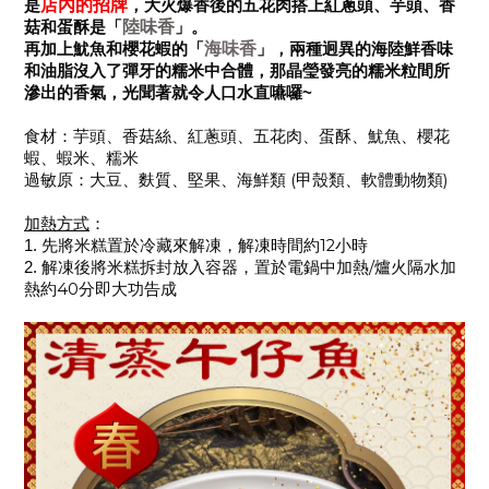
店內的招牌
是
，大火爆香後的五花肉搭上紅蔥頭、芋頭、香
陸味香
菇和蛋酥是「
」。
海味香
再加上魷魚和櫻花蝦的「
」，兩種迥異的海陸鮮香味
和油脂沒入了彈牙的糯米中合體，那晶瑩發亮的糯米粒間所
滲出的香氣，光聞著就令人
口水
直嚥囉
~
食材：
芋頭、香菇絲、紅蔥頭、五花肉、蛋酥、魷魚、櫻花
蝦、蝦米、糯米
(
)
過敏原
：
大豆、麩質、堅果、海鮮類
甲殼類、軟體動物類
加熱方式
：
12
1.
先將米糕置於冷藏來解凍，解凍時間約
小時
解凍後將米糕拆封放入容器，置於電鍋中加熱
/
爐火隔水加
2.
熱約
40
分即大功告成