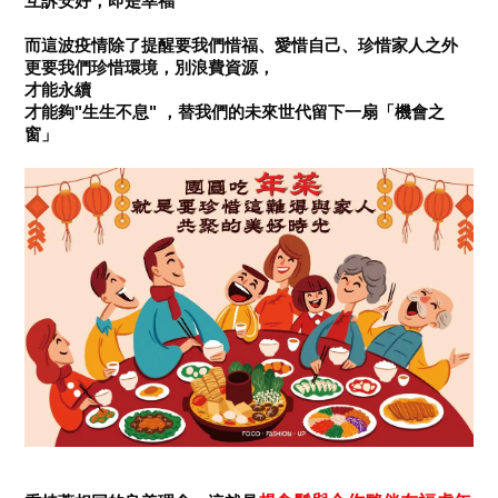
互訴安好，即是幸福
而這波疫情除了提醒要我們惜福、愛惜自己、珍惜家人之外
更要我們珍惜環境，別浪費資源，
才能永續
才能夠
"
生生不息
" ，
替我們的未來世代留下一扇「機會之
窗」