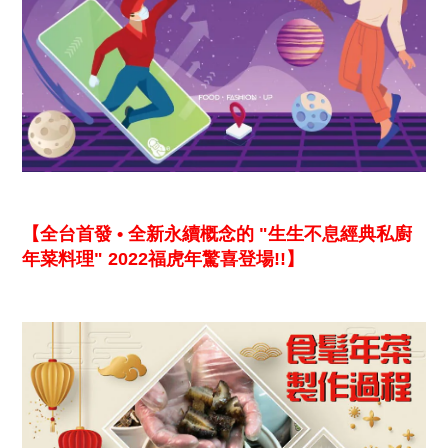
【全台首發 • 全新永續概念的
"
生生不息經典私廚
年菜料理
" 2022福
虎年驚喜登場
!!
】