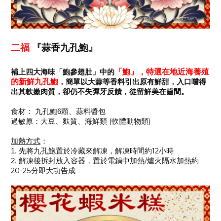
二福
『蒜香九孔鮑』
「鮑」，特選在地近海養殖
補上四大海味「鮑參翅肚」中的
的新鮮九孔鮑
，簡單以大蒜等香料引出原有鮮甜，入口嚐得
出其軟嫩肉質，卻仍不失彈牙反饋，徒留鮮美在齒間。
食材：
九孔鮑
6
顆、蒜料醬包
(
)
過敏原
：
大豆、麩質、海鮮類
軟體動物類
加熱方式
：
12
1.
先將九孔鮑置於冷藏來解凍，解凍時間約
小時
解凍後拆封放入容器，置於電鍋中加熱
/
爐火隔水加熱約
2.
20-25
分即大功告成