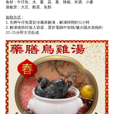
食材：
午仔魚、水、薑、蒜、蔥、辣椒、米酒、小麥
過敏原
：
大豆、麩質、魚類
加熱方式
：
12
1.
先將午仔魚置於冷藏來解凍，解凍時間約
小時
解凍後拆封放入容器，置於電鍋中加熱
/
爐火隔水加熱約
2.
20-25
分即大功告成