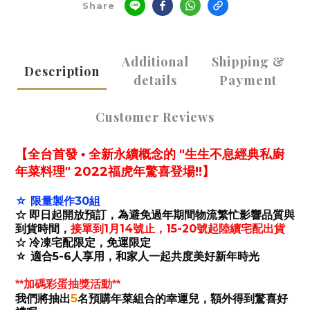
Share
Additional
Shipping &
Description
details
Payment
Customer Reviews
"
【全台首發 • 全新永續概念的
生生不息經典私廚
" 2022福
!!
年菜料理
虎年驚喜登場
】
☆ 限量製作
30
組
☆ 即日起開放預訂，為避免過年期間物流繁忙影響品質與
接單到
1
月
14
號止，15-
20
號起陸續宅配出貨
到貨時間，
☆ 冷凍宅配限定，免運限定
☆ 適合
5-6
人享用，和家人一起共度美好新年時光
**加碼彩蛋抽獎活動**
5
我們將抽出
名預購年菜組合的幸運兒，額外得到驚喜好