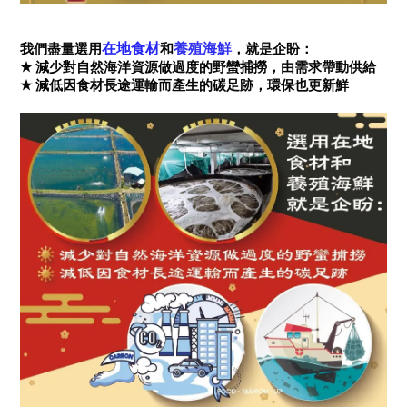
在地食材
養殖海鮮
我們盡量選用
和
，就是企盼：
★
減少對自然海洋資源做過度的野蠻捕撈，由需求帶動供給
減低因食材長途運輸而產生的碳足跡，環保也更新鮮
★