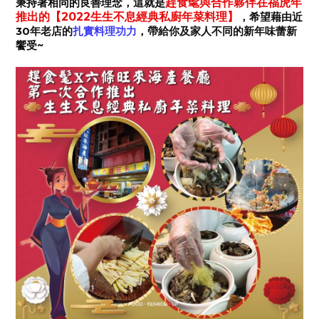
趕食髦與合作夥伴在福虎年
秉持著相同的良善理念，這就是
推出的【2022生生不息經典私廚年菜料理】
，希望藉由近
30
年老店的
扎實料理功力
，帶給你及家人不同的新年味蕾新
饗受
~