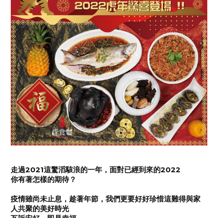
2021
2022
走過
這驚滔駭浪的一年，面對已經到來的
你有著怎樣的期待？
疫情雖尚未止息，趁著年節，我們更要好好珍惜這難得與家
人共聚的美好時光