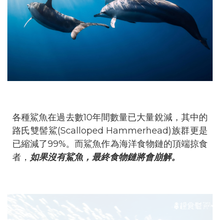
各種鯊魚在過去數10年間數量已大量銳減，其中的
路氏雙髻鯊(Scalloped Hammerhead)族群更是
已縮減了99%。而鯊魚作為海洋食物鏈的頂端掠食
者，
如果沒有鯊魚，最終食物鏈將會崩解。