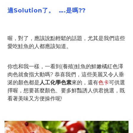
適Solution了。 ….是嗎??
喔，對了，應該說點輕鬆的話題，尤其是我們這些
愛吃鮭魚的人都應該知道。
你也和我一樣，一看到(養殖)鮭魚的鮮嫩橘紅色澤
肉色就食指大動嗎? 恭喜我們，這些美麗又令人垂
涎的顏色都是
人工化學色素
來的，還有
色卡
可供選
擇喔，想要甚麼顏色、要多鮮豔誘人供君挑選，既
看著美味又方便操作呢!