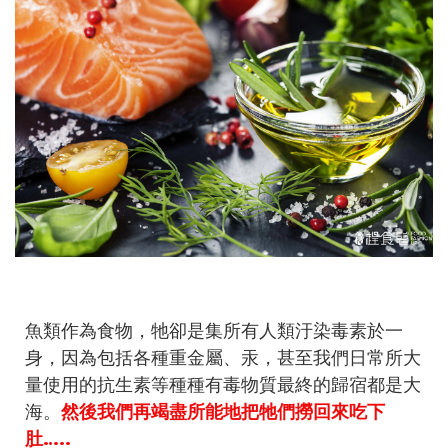
魚類作為食物，牠卻是集所有人類汙染毒素於一
身，因為包括各種重金屬、汞，甚至我們日常所大
量使用的抗生素等種種有毒物質最終的歸宿都是大
海。
然後我們再竭盡所能地把牠們撈回來吃下
肚…..