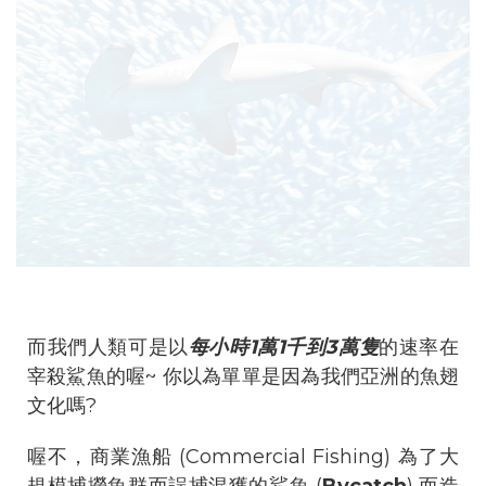
而我們人類可是以
每小時1萬1千到3萬隻
的速率在
宰殺鯊魚的喔~ 你以為單單是因為我們亞洲的魚翅
文化嗎?
喔不，商業漁船 (Commercial Fishing) 為了大
規模捕撈魚群而誤捕混獲的鯊魚 (
Bycatch
) 而造