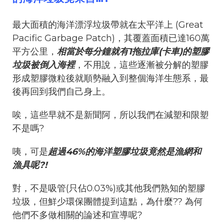
最大面積的海洋漂浮垃圾帶就在太平洋上 (Great
Pacific Garbage Patch)，其覆蓋面積已達160萬
平方公里，
相當於每分鐘就有1拖拉庫(卡車)的塑膠
垃圾被倒入海裡
，不用說，這些逐漸被分解的塑膠
形成塑膠微粒後就順勢融入到整個海洋生態系，最
後再回到我們自己身上。
唉，這些早就不是新聞阿，所以我們在減塑和限塑
不是嗎?
咦，可是
超過46%的海洋塑膠垃圾竟然是漁網和
漁具呢?!
對，不是吸管(只佔0.03%)或其他我們熟知的塑膠
垃圾，但鮮少環保團體提到這點，為什麼?? 為何
他們不多做相關的論述和宣導呢?