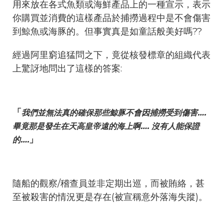
用來放在各式魚類或海鮮產品上的一種宣示，表示
你購買並消費的這樣產品於捕撈過程中是不會傷害
到鯨魚或海豚的。但事實真是如童話般美好嗎??
經過阿里窮追猛問之下，竟從核發標章的組織代表
上驚訝地問出了這樣的答案:
「
我們並無法真的確保那些鯨豚不會因捕撈受到傷害….
畢竟那是發生在天高皇帝遠的海上啊…. 沒有人能保證
」
的….
隨船的觀察/稽查員並非定期出巡，而被賄絡，甚
至被殺害的情況更是存在(被宣稱意外落海失蹤)。