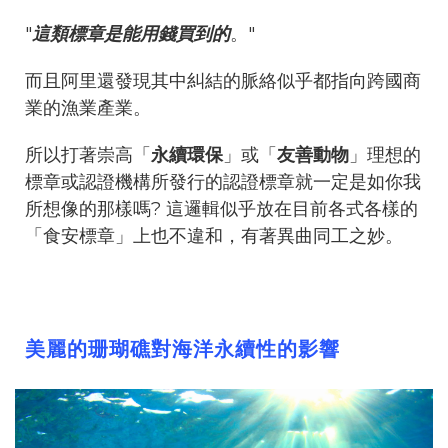
"
這類標章是能用錢買到的
。"
而且阿里還發現其中糾結的脈絡似乎都指向跨國商
業的漁業產業。
所以打著崇高「
永續環保
」或「
友善動物
」理想的
標章或認證機構所發行的認證標章就一定是如你我
所想像的那樣嗎? 這邏輯似乎放在目前各式各樣的
「食安標章」上也不違和，有著異曲同工之妙。
美麗的珊瑚礁對海洋永續性的影響