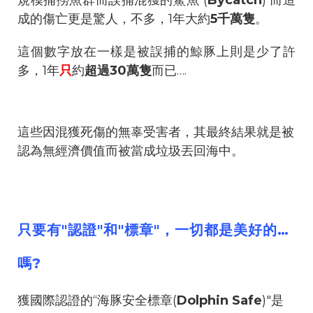
成的傷亡更是驚人，不多，1年大約
5千萬隻
。
這個數字放在一樣是被誤捕的鯨豚上則是少了許
多，1年
只
約
超過30萬隻
而已….
這些因混獲死傷的無辜受害者，其最終結果就是被
認為無經濟價值而被當成垃圾丟回海中。
只要有"認證"和"標章"，一切都是美好的…
嗎?
獲國際認證的“海豚安全標章(
Dolphin Safe
)"是